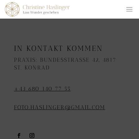
IN KONTAKT KOMMEN
PRAXIS: BUNDESSTRASSE 42, 4817 S
T. KONRAD
+43 680 140 77 55
FOTO.HASLINGER@GMAIL.COM