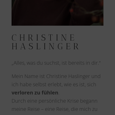
CHRISTINE
HASLINGER
„Alles, was du suchst, ist bereits in dir.“
Mein Name ist Christine Haslinger und
ich habe selbst erlebt, wie es ist, sich
verloren zu fühlen
.
Durch eine persönliche Krise begann
meine Reise – eine Reise, die mich zu