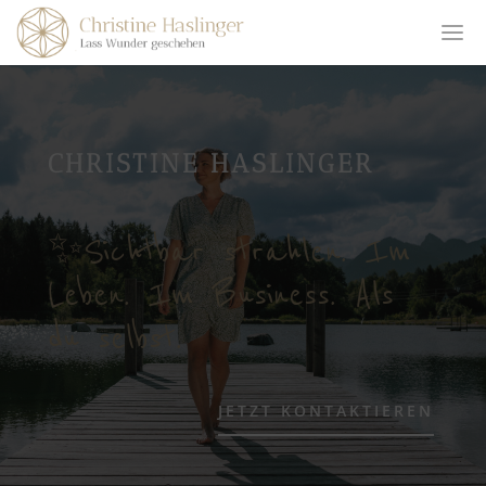
CHRISTINE HASLINGER
✨Sichtbar strahlen. Im
Leben. Im Business. Als
du selbst.
JETZT KONTAKTIEREN