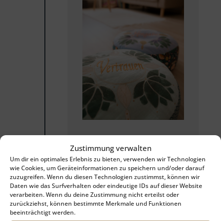
1:1 Begleitung
Zustimmung verwalten
Um dir ein optimales Erlebnis zu bieten, verwenden wir Technologien
✨ Sichtbar
wie Cookies, um Geräteinformationen zu speichern und/oder darauf
strahlen – dein
zuzugreifen. Wenn du diesen Technologien zustimmst, können wir
Daten wie das Surfverhalten oder eindeutige IDs auf dieser Website
Business klar
verarbeiten. Wenn du deine Zustimmung nicht erteilst oder
leben & wachsen
zurückziehst, können bestimmte Merkmale und Funktionen
beeinträchtigt werden.
lassen