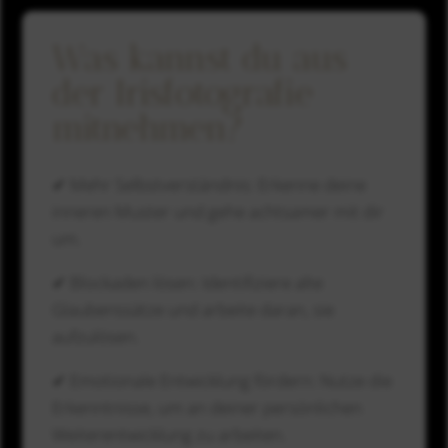
Was kannst du aus
der Irisfotografie
mitnehmen?
✔ Mehr Selbstverständnis: Erkenne deine
inneren Muster und gehe achtsamer mit dir
um.
✔ Blockaden lösen: Identifiziere alte
Glaubenssätze und arbeite daran, sie
aufzulösen.
✔ Emotionale Entwicklung fördern: Nutze die
Erkenntnisse, um an deiner persönlichen
Weiterentwicklung zu arbeiten.