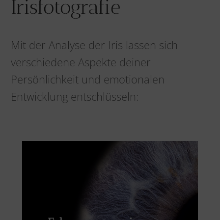
Irisfotografie
Mit der Analyse der Iris lassen sich
verschiedene Aspekte deiner
Persönlichkeit und emotionalen
Entwicklung entschlüsseln:
Alte Glaubenssätze und emotionale Muster