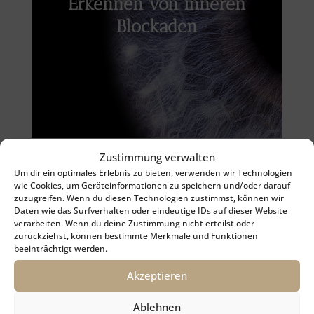
Erkennen von inneren
können dein Leben beeinflussen. Die
Irisfotografie hilft dir, diese Blockaden sichtbar
Blockaden
zu machen und die Ursachen zu verstehen.
Zustimmung verwalten
Um dir ein optimales Erlebnis zu bieten, verwenden wir Technologien
wie Cookies, um Geräteinformationen zu speichern und/oder darauf
zuzugreifen. Wenn du diesen Technologien zustimmst, können wir
Daten wie das Surfverhalten oder eindeutige IDs auf dieser Website
verarbeiten. Wenn du deine Zustimmung nicht erteilst oder
zurückziehst, können bestimmte Merkmale und Funktionen
beeinträchtigt werden.
Merkmale deiner
Die Strukturen in der Iris können Hinweise auf
Akzeptieren
deine Stärken, Talente und
Persönlichkeit
Entwicklungspotenziale geben. So kannst du
entschlüsseln
Ablehnen
deine inneren Ressourcen gezielt nutzen.