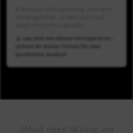
✔ Bewusste Lebensgestaltung: Setze deine
Stärken gezielt ein, um dein Leben nach
deinen Wünschen zu gestalten.
🔮
Lass dich von deiner Iris inspirieren –
sichere dir deinen Termin für eine
persönliche Analyse!
Ablauf einer Sitzung zur