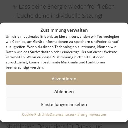
✨ Lass deine Energie wieder frei fließen
– buche deine individuelle Sitzung!
📧
foto.haslinger@gmail.com
Zustimmung verwalten
Um dir ein optimales Erlebnis zu bieten, verwenden wir Technologien
📞
0680 / 140 77 55
wie Cookies, um Geräteinformationen zu speichern und/oder darauf
zuzugreifen. Wenn du diesen Technologien zustimmst, können wir
Daten wie das Surfverhalten oder eindeutige IDs auf dieser Website
verarbeiten. Wenn du deine Zustimmung nicht erteilst oder
zurückziehst, können bestimmte Merkmale und Funktionen
Fernbehandlung –
beeinträchtigt werden.
Energieübertragung
Akzeptieren
über die Distanz
Ablehnen
Einstellungen ansehen
Energie kennt keine Grenzen – auch über
Cookie-Richtlinie
Datenschutzerklärung
Impressum
die Ferne kann eine
tiefe Transformation
stattfinden. Besonders für Babys und