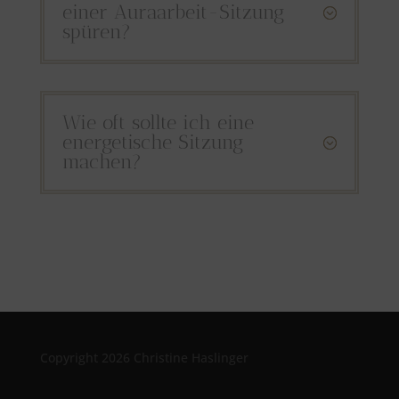
einer Auraarbeit-Sitzung
;
spüren?
Wie oft sollte ich eine
energetische Sitzung
;
machen?
Copyright 2026 Christine Haslinger