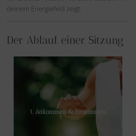
deinem Energiefeld zeigt.
Der Ablauf einer Sitzung
Zu Beginn der Sitzung besprechen wir dein
Anliegen. Vielleicht fühlst du dich energetisch
erschöpft oder suchst Klarheit für ein
1. Ankommen & Einstimmen
bestimmtes Thema in deinem Leben. Auch
ohne konkrete Fragen wirst du spüren, welche
Energiearbeit für dich passend ist.