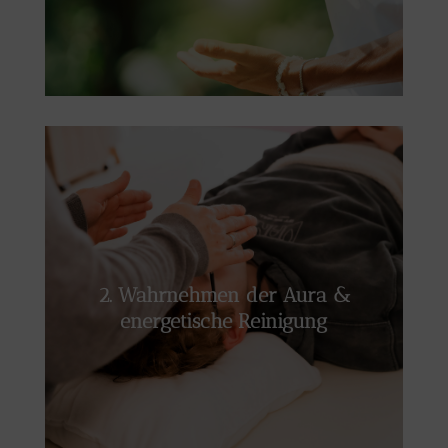
Ich nehme dein Energiefeld intuitiv wahr und
erkenne Blockaden oder Disharmonien. Durch
sanfte Berührung, Energiearbeit,
2. Wahrnehmen der Aura &
Visualisierung und Timeline-Arbeit lösen wir
energetische Reinigung
nicht nur die Blockaden, sondern auch ihren
Ursprung – für tiefgehende Transformation
und neuen Energiefluss.